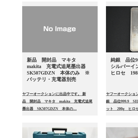
新品 開封品 マキタ
純銀 品位99
makita 充電式追尾墨出器
シルバーイ
SK507GDZN 本体のみ ※
ヒロセ 198
バッテリ・充電器別売
ヤフーオークションに出品中です。 新
ヤフーオークション
品 開封品 マキタ makita 充電式追尾
銀 品位999.9 
墨出器 SK507GDZN 本体の…
ット 200g ヒロセ