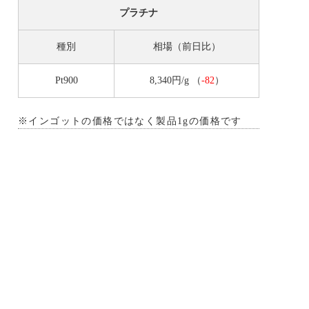
プラチナ
種別
相場（前日比）
Pt900
8,340円/g
（
-82
）
※インゴットの価格ではなく製品1gの価格です