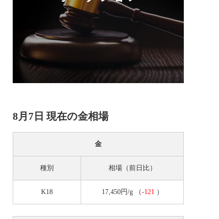
8月7日 現在の金相場
金
種別
相場（前日比）
K18
17,450円/g
（
-121
）