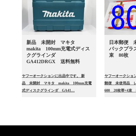
新品 未開封 マキタ
日本郵便 
makita 100mm充電式ディス
パックプラス6
クグラインダ
束 80枚
GA412DRGX 送料無料
ヤフーオークションに出品中です。 新
ヤフーオークション
品 未開封 マキタ makita 100mm充電
郵便 未使用品 
式ディスクグラインダ GA41…
600 20枚帯×4束 8