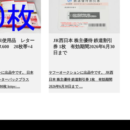
未使用品 レター
JR西日本 株主優待 鉄道割引
00 20枚帯×4
券 1枚 有効期間2026年6月30
日まで
に出品中です。 日本
ヤフーオークションに出品中です。 JR西
レターパックプラス
日本 株主優待 鉄道割引券 1枚 有効期間
0枚 https:…
2026年6月30日まで …