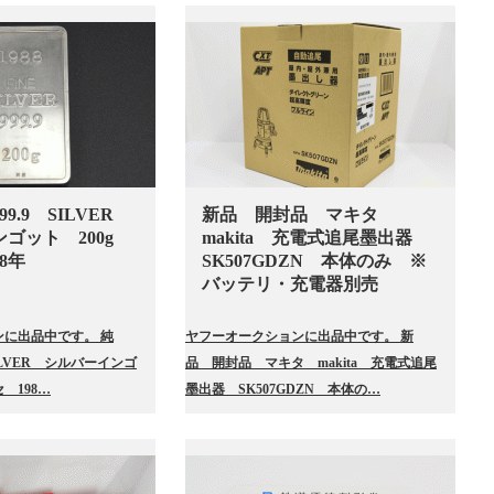
9.9 SILVER
新品 開封品 マキタ
ンゴット 200g
makita 充電式追尾墨出器
8年
SK507GDZN 本体のみ ※
バッテリ・充電器別売
に出品中です。 純
ヤフーオークションに出品中です。 新
SILVER シルバーインゴ
品 開封品 マキタ makita 充電式追尾
 198…
墨出器 SK507GDZN 本体の…