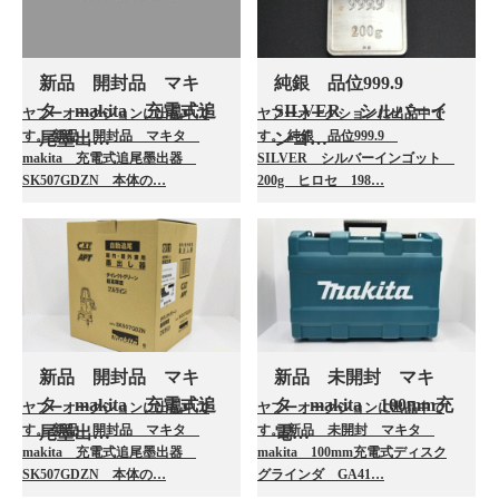
新品 開封品 マキ
純銀 品位999.9
タ makita 充電式追
SILVER シルバーイ
ヤフーオークションに出品中で
ヤフーオークションに出品中で
す。 新品 開封品 マキタ
す。 純銀 品位999.9
尾墨出…
ンゴ…
makita 充電式追尾墨出器
SILVER シルバーインゴット
SK507GDZN 本体の…
200g ヒロセ 198…
新品 開封品 マキ
新品 未開封 マキ
タ makita 充電式追
タ makita 100mm充
ヤフーオークションに出品中で
ヤフーオークションに出品中で
す。 新品 開封品 マキタ
す。 新品 未開封 マキタ
尾墨出…
電…
makita 充電式追尾墨出器
makita 100mm充電式ディスク
SK507GDZN 本体の…
グラインダ GA41…