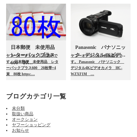
日本郵便 未使用品
Panasonic パナソニッ
レターパックプラス
ク デジタル4Kビデ…
ヤフーオークションに出品中で
ヤフーオークションに出品中で
す。 日本郵便 未使用品 レタ
す。 Panasonic パナソニック
600 20…
ーパックプラス600 20枚帯×4
デジタル4Kビデオカメラ HC-
束 80枚 https:…
WZXF1M …
ブログカテゴリ一覧
未分類
取扱い商品
オークション
ヤフーショッピング
お知らせ