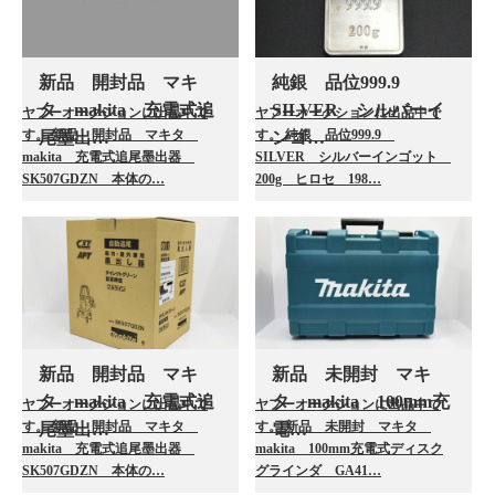
新品 開封品 マキ
純銀 品位999.9
タ makita 充電式追
SILVER シルバーイ
ヤフーオークションに出品中で
ヤフーオークションに出品中で
す。 新品 開封品 マキタ
す。 純銀 品位999.9
尾墨出…
ンゴ…
makita 充電式追尾墨出器
SILVER シルバーインゴット
SK507GDZN 本体の…
200g ヒロセ 198…
新品 開封品 マキ
新品 未開封 マキ
タ makita 充電式追
タ makita 100mm充
ヤフーオークションに出品中で
ヤフーオークションに出品中で
す。 新品 開封品 マキタ
す。 新品 未開封 マキタ
尾墨出…
電…
makita 充電式追尾墨出器
makita 100mm充電式ディスク
SK507GDZN 本体の…
グラインダ GA41…