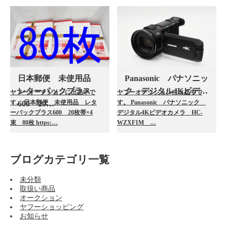
日本郵便 未使用品
Panasonic パナソニッ
レターパックプラス
ク デジタル4Kビデ…
ヤフーオークションに出品中で
ヤフーオークションに出品中で
す。 日本郵便 未使用品 レタ
す。 Panasonic パナソニック
600 20…
ーパックプラス600 20枚帯×4
デジタル4Kビデオカメラ HC-
束 80枚 https:…
WZXF1M …
ブログカテゴリ一覧
未分類
取扱い商品
オークション
ヤフーショッピング
お知らせ