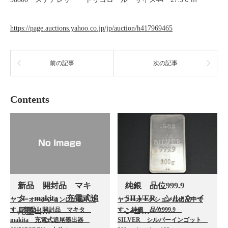
https://page.auctions.yahoo.co.jp/jp/auction/h417969465
前の記事
次の記事
Contents
新品 開封品 マキ
純銀 品位999.9
タ makita 充電式追
SILVER シルバーイ
ヤフーオークションに出品中で
ヤフーオークションに出品中で
す。 新品 開封品 マキタ
す。 純銀 品位999.9
尾墨出…
ンゴ…
makita 充電式追尾墨出器
SILVER シルバーインゴット