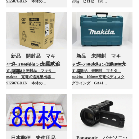
SK507GDZN 本体の…
200g ヒロセ 198…
新品 開封品 マキ
新品 未開封 マキ
タ makita 充電式追
タ makita 100mm充
ヤフーオークションに出品中で
ヤフーオークションに出品中で
す。 新品 開封品 マキタ
す。 新品 未開封 マキタ
尾墨出…
電…
makita 充電式追尾墨出器
makita 100mm充電式ディスク
SK507GDZN 本体の…
グラインダ GA41…
日本郵便 未使用品
Panasonic パナソニッ