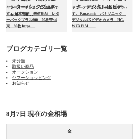
レターパックプラス
ク デジタル4Kビデ…
ヤフーオークションに出品中で
ヤフーオークションに出品中で
す。 日本郵便 未使用品 レタ
す。 Panasonic パナソニック
600 20…
ーパックプラス600 20枚帯×4
デジタル4Kビデオカメラ HC-
束 80枚 https:…
WZXF1M …
ブログカテゴリ一覧
未分類
取扱い商品
オークション
ヤフーショッピング
お知らせ
8月7日 現在の金相場
金