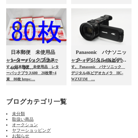
日本郵便 未使用品
Panasonic パナソニッ
レターパックプラス
ク デジタル4Kビデ…
ヤフーオークションに出品中で
ヤフーオークションに出品中で
す。 日本郵便 未使用品 レタ
す。 Panasonic パナソニック
600 20…
ーパックプラス600 20枚帯×4
デジタル4Kビデオカメラ HC-
束 80枚 https:…
WZXF1M …
ブログカテゴリ一覧
未分類
取扱い商品
オークション
ヤフーショッピング
お知らせ