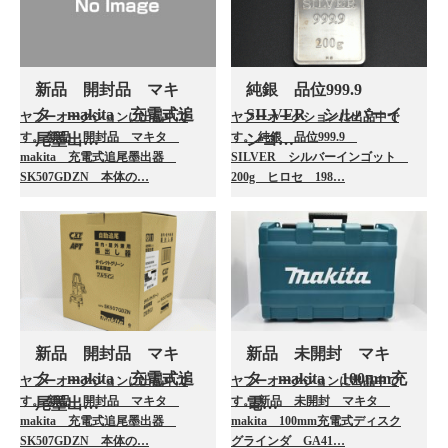
新品 開封品 マキ
純銀 品位999.9
タ makita 充電式追
SILVER シルバーイ
ヤフーオークションに出品中で
ヤフーオークションに出品中で
す。 新品 開封品 マキタ
す。 純銀 品位999.9
尾墨出…
ンゴ…
makita 充電式追尾墨出器
SILVER シルバーインゴット
SK507GDZN 本体の…
200g ヒロセ 198…
新品 開封品 マキ
新品 未開封 マキ
タ makita 充電式追
タ makita 100mm充
ヤフーオークションに出品中で
ヤフーオークションに出品中で
す。 新品 開封品 マキタ
す。 新品 未開封 マキタ
尾墨出…
電…
makita 充電式追尾墨出器
makita 100mm充電式ディスク
SK507GDZN 本体の…
グラインダ GA41…