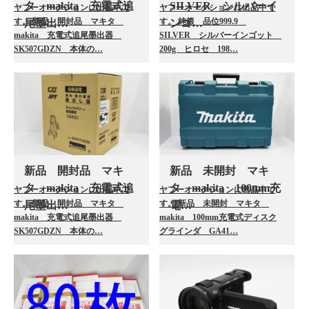
タ makita 充電式追
SILVER シルバーイ
ヤフーオークションに出品中で
ヤフーオークションに出品中で
す。 新品 開封品 マキタ
す。 純銀 品位999.9
尾墨出…
ンゴ…
makita 充電式追尾墨出器
SILVER シルバーインゴット
SK507GDZN 本体の…
200g ヒロセ 198…
新品 開封品 マキ
新品 未開封 マキ
タ makita 充電式追
タ makita 100mm充
ヤフーオークションに出品中で
ヤフーオークションに出品中で
す。 新品 開封品 マキタ
す。 新品 未開封 マキタ
尾墨出…
電…
makita 充電式追尾墨出器
makita 100mm充電式ディスク
SK507GDZN 本体の…
グラインダ GA41…