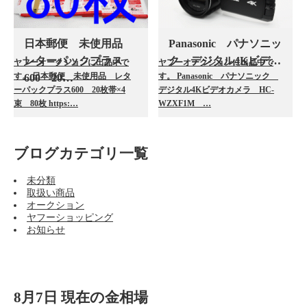
日本郵便 未使用品
Panasonic パナソニッ
レターパックプラス
ク デジタル4Kビデ…
ヤフーオークションに出品中で
ヤフーオークションに出品中で
す。 日本郵便 未使用品 レタ
す。 Panasonic パナソニック
600 20…
ーパックプラス600 20枚帯×4
デジタル4Kビデオカメラ HC-
束 80枚 https:…
WZXF1M …
ブログカテゴリ一覧
未分類
取扱い商品
オークション
ヤフーショッピング
お知らせ
8月7日 現在の金相場