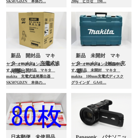
SK507GDZN 本体の…
200g ヒロセ 198…
新品 開封品 マキ
新品 未開封 マキ
タ makita 充電式追
タ makita 100mm充
ヤフーオークションに出品中で
ヤフーオークションに出品中で
す。 新品 開封品 マキタ
す。 新品 未開封 マキタ
尾墨出…
電…
makita 充電式追尾墨出器
makita 100mm充電式ディスク
SK507GDZN 本体の…
グラインダ GA41…
日本郵便 未使用品
Panasonic パナソニッ