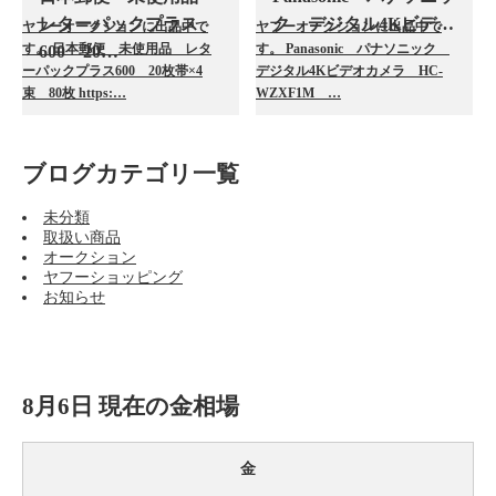
レターパックプラス
ク デジタル4Kビデ…
ヤフーオークションに出品中で
ヤフーオークションに出品中で
す。 日本郵便 未使用品 レタ
す。 Panasonic パナソニック
600 20…
ーパックプラス600 20枚帯×4
デジタル4Kビデオカメラ HC-
束 80枚 https:…
WZXF1M …
ブログカテゴリ一覧
未分類
取扱い商品
オークション
ヤフーショッピング
お知らせ
8月6日 現在の金相場
金