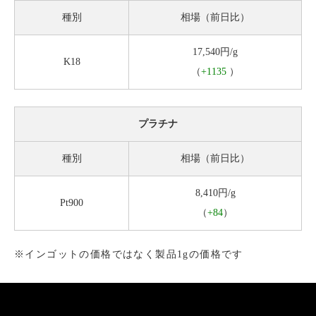
種別
相場（前日比）
17,540円/g
K18
（
+1135
）
プラチナ
種別
相場（前日比）
8,410円/g
Pt900
（
+84
）
※インゴットの価格ではなく製品1gの価格です