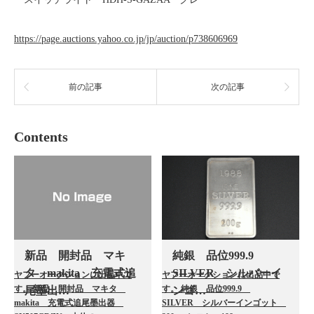
https://page.auctions.yahoo.co.jp/jp/auction/p738606969
前の記事
次の記事
Contents
新品 開封品 マキ
純銀 品位999.9
タ makita 充電式追
SILVER シルバーイ
ヤフーオークションに出品中で
ヤフーオークションに出品中で
す。 新品 開封品 マキタ
す。 純銀 品位999.9
尾墨出…
ンゴ…
makita 充電式追尾墨出器
SILVER シルバーインゴット