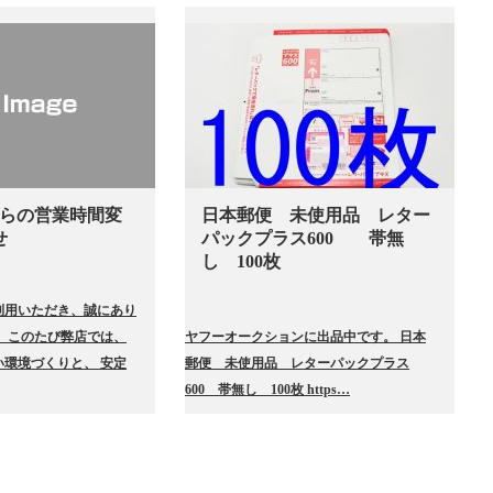
月からの営業時間変
日本郵便 未使用品 レター
せ
パックプラス600 帯無
し 100枚
利用いただき、誠にあり
 このたび弊店では、
ヤフーオークションに出品中です。 日本
環境づくりと、 安定
郵便 未使用品 レターパックプラス
600 帯無し 100枚 https…