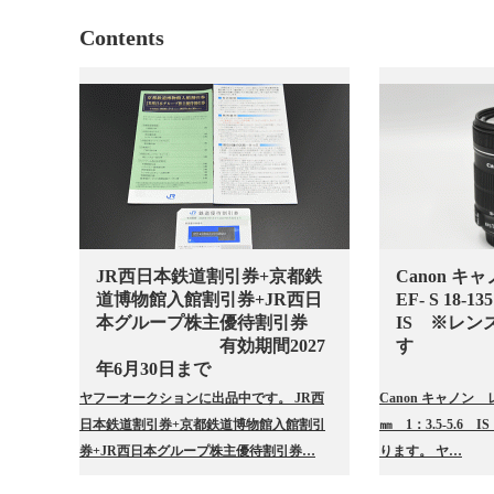
Contents
JR西日本鉄道割引券+京都鉄
Canon 
道博物館入館割引券+JR西日
EF- S 18-
本グループ株主優待割引券
IS ※レン
有効期間2027
す
年6月30日まで
ヤフーオークションに出品中です。 JR西
Canon キャノン レン
日本鉄道割引券+京都鉄道博物館入館割引
㎜ 1：3.5-5.6
券+JR西日本グループ株主優待割引券…
ります。 ヤ…