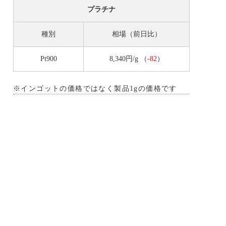
プラチナ
種別
相場（前日比）
Pt900
8,340円/g
（
-82
）
※インゴットの価格ではなく製品1gの価格です