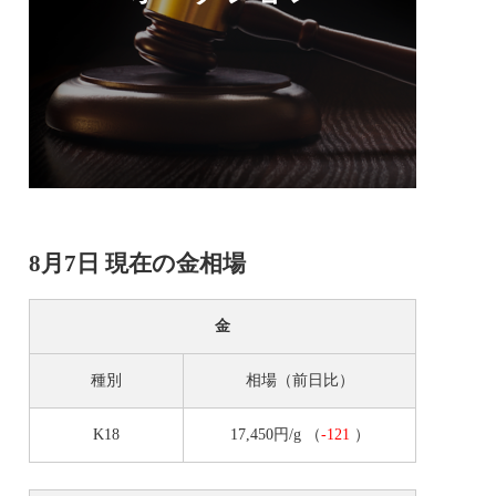
8月7日 現在の金相場
金
種別
相場（前日比）
K18
17,450円/g
（
-121
）