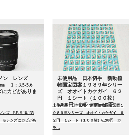
キャノン レンズ
未使用品 日本切手 新動植
135㎜ 1：3.5-5.6
物国宝図案１９８９年シリー
ズにカビがありま
ズ オオイトカケガイ ６２
円 １シート（１００枚）
6.200円 カラーマーク下
未使用品 日本切手 新動植物国宝図案１
ズ EF- S 18-135
９８９年シリーズ オオイトカケガイ ６
 IS ※レンズにカビがあ
２円 １シート（１００枚）6.200円 カ
ラ…