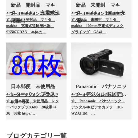
新品 開封品 マキ
新品 未開封 マキ
タ makita 充電式追
タ makita 100mm充
ヤフーオークションに出品中で
ヤフーオークションに出品中で
す。 新品 開封品 マキタ
す。 新品 未開封 マキタ
尾墨出…
電…
makita 充電式追尾墨出器
makita 100mm充電式ディスク
SK507GDZN 本体の…
グラインダ GA41…
日本郵便 未使用品
Panasonic パナソニッ
レターパックプラス
ク デジタル4Kビデ…
ヤフーオークションに出品中で
ヤフーオークションに出品中で
す。 日本郵便 未使用品 レタ
す。 Panasonic パナソニック
600 20…
ーパックプラス600 20枚帯×4
デジタル4Kビデオカメラ HC-
束 80枚 https:…
WZXF1M …
ブログカテゴリ一覧