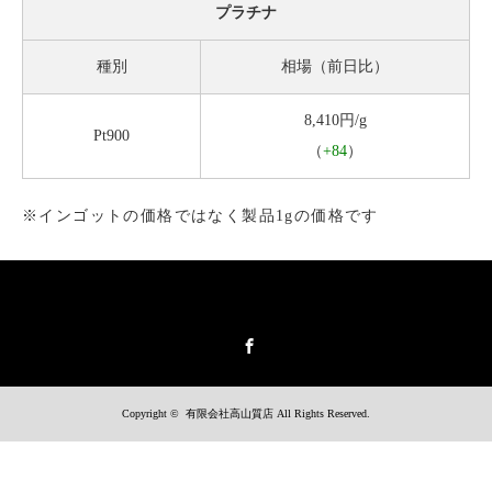
プラチナ
種別
相場（前日比）
8,410円/g
Pt900
（
+84
）
※インゴットの価格ではなく製品1gの価格です
Facebook
Copyright ©
有限会社高山質店
All Rights Reserved.