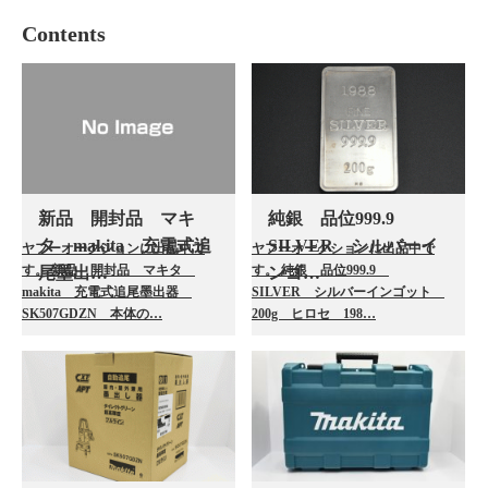
Contents
新品 開封品 マキ
純銀 品位999.9
タ makita 充電式追
SILVER シルバーイ
ヤフーオークションに出品中で
ヤフーオークションに出品中で
す。 新品 開封品 マキタ
す。 純銀 品位999.9
尾墨出…
ンゴ…
makita 充電式追尾墨出器
SILVER シルバーインゴット
SK507GDZN 本体の…
200g ヒロセ 198…