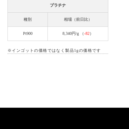
プラチナ
種別
相場（前日比）
Pt900
8,340円/g
（
-82
）
※インゴットの価格ではなく製品1gの価格です