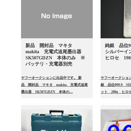
新品 開封品 マキタ
純銀 品位99
makita 充電式追尾墨出器
シルバーイ
SK507GDZN 本体のみ ※
ヒロセ 198
バッテリ・充電器別売
ヤフーオークションに出品中です。 新
ヤフーオークション
品 開封品 マキタ makita 充電式追尾
銀 品位999.9 
墨出器 SK507GDZN 本体の…
ット 200g ヒロセ