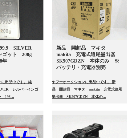
9.9 SILVER
新品 開封品 マキタ
ンゴット 200g
makita 充電式追尾墨出器
8年
SK507GDZN 本体のみ ※
バッテリ・充電器別売
に出品中です。 純
ヤフーオークションに出品中です。 新
SILVER シルバーインゴ
品 開封品 マキタ makita 充電式追尾
 198…
墨出器 SK507GDZN 本体の…