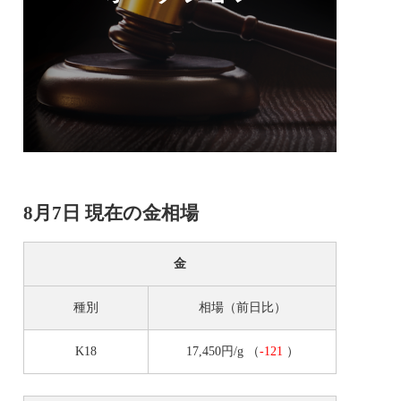
8月7日 現在の金相場
金
種別
相場（前日比）
K18
17,450円/g
（
-121
）