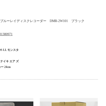
c ブルーレイディスクレコーダー DMR-2W101 ブラック
o481380971
 LL モンスタ
t％ ナイキ エア ズ
 24cm