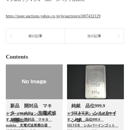
https://page.auctions.yahoo.co.jp/jp/auction/u1007432129
前の記事
次の記事
Contents
新品 開封品 マキ
純銀 品位999.9
タ makita 充電式追
SILVER シルバーイ
ヤフーオークションに出品中で
ヤフーオークションに出品中で
す。 新品 開封品 マキタ
す。 純銀 品位999.9
尾墨出…
ンゴ…
makita 充電式追尾墨出器
SILVER シルバーインゴット