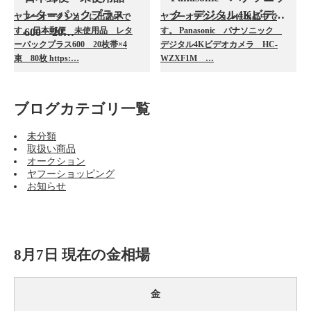
レターパックプラス
ク デジタル4Kビデ…
ヤフーオークションに出品中で
ヤフーオークションに出品中で
す。 日本郵便 未使用品 レタ
す。 Panasonic パナソニック
600 20…
ーパックプラス600 20枚帯×4
デジタル4Kビデオカメラ HC-
束 80枚 https:…
WZXF1M …
ブログカテゴリ一覧
未分類
取扱い商品
オークション
ヤフーショッピング
お知らせ
8月7日 現在の金相場
金