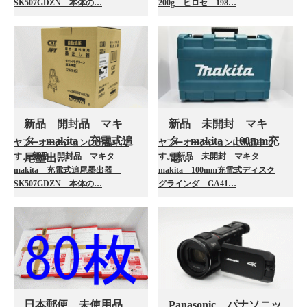
SK507GDZN 本体の…
200g ヒロセ 198…
新品 開封品 マキ
新品 未開封 マキ
タ makita 充電式追
タ makita 100mm充
ヤフーオークションに出品中で
ヤフーオークションに出品中で
す。 新品 開封品 マキタ
す。 新品 未開封 マキタ
尾墨出…
電…
makita 充電式追尾墨出器
makita 100mm充電式ディスク
SK507GDZN 本体の…
グラインダ GA41…
日本郵便 未使用品
Panasonic パナソニッ