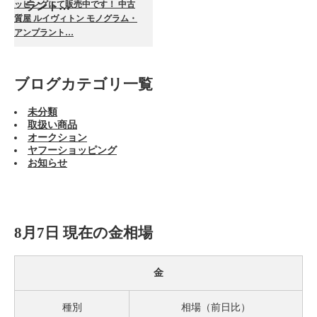
ッピングにて販売中です！ 中古
ラント…
質屋 ルイヴィトン モノグラム・
アンプラント…
ブログカテゴリ一覧
未分類
取扱い商品
オークション
ヤフーショッピング
お知らせ
8月7日 現在の金相場
金
種別
相場（前日比）