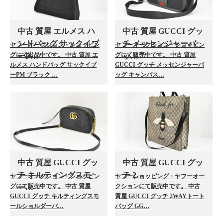
中古 質屋 エルメス ハ
中古 質屋 GUCCI グッ
ンドバッグ サックイブ
チ メッセンジャーバ
ヤフーオークション・ショッピン
ヤフーオークション・ショッピン
グにて出品中です。 中古 質屋 エ
グにて販売中です。 中古 質屋
ーP…
ッ…
ルメス ハンドバッグ サックイブ
GUCCI グッチ メッセンジャーバ
ーPM ブラック …
ッグ キャンバス…
中古 質屋 GUCCI グッ
中古 質屋 GUCCI グッ
チ キルティングスモ
チ 2…
ヤフーオークション・ショッピン
ヤフーショッピング・ヤフーオー
グにて販売中です。 中古 質屋
クションにて販売中です。 中古
ー…
GUCCI グッチ キルティングスモ
質屋 GUCCI グッチ 2WAYトート
ールショルダーバ…
バッグ GG…