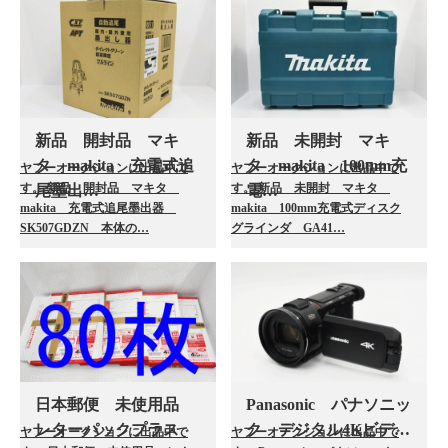
新品 開封品 マキ
新品 未開封 マキ
タ makita 充電式追
タ makita 100mm充
ヤフーオークションに出品中で
ヤフーオークションに出品中で
す。 新品 開封品 マキタ
す。 新品 未開封 マキタ
尾墨出…
電…
makita 充電式追尾墨出器
makita 100mm充電式ディスク
SK507GDZN 本体の…
グラインダ GA41…
日本郵便 未使用品
Panasonic パナソニッ
レターパックプラス
ク デジタル4Kビデ…
ヤフーオークションに出品中で
ヤフーオークションに出品中で