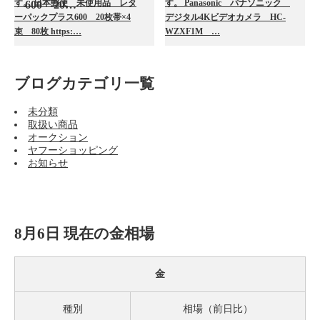
す。 日本郵便 未使用品 レタ
す。 Panasonic パナソニック
600 20…
ーパックプラス600 20枚帯×4
デジタル4Kビデオカメラ HC-
束 80枚 https:…
WZXF1M …
ブログカテゴリ一覧
未分類
取扱い商品
オークション
ヤフーショッピング
お知らせ
8月6日 現在の金相場
金
種別
相場（前日比）