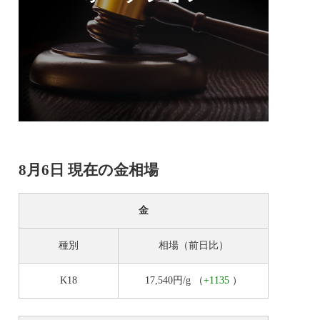
8月6日 現在の金相場
金
種別
相場（前日比）
K18
17,540円/g
（
+1135
）