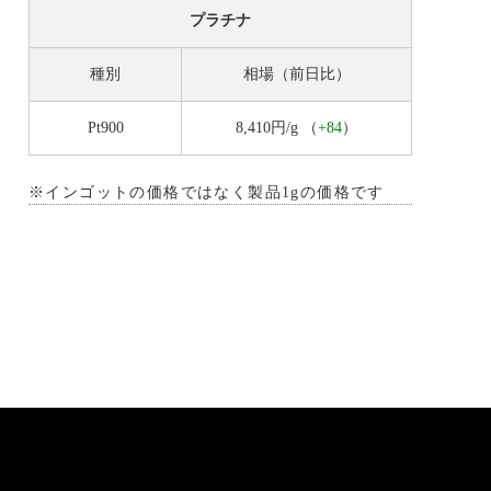
プラチナ
種別
相場（前日比）
Pt900
8,410円/g
（
+84
）
※インゴットの価格ではなく製品1gの価格です