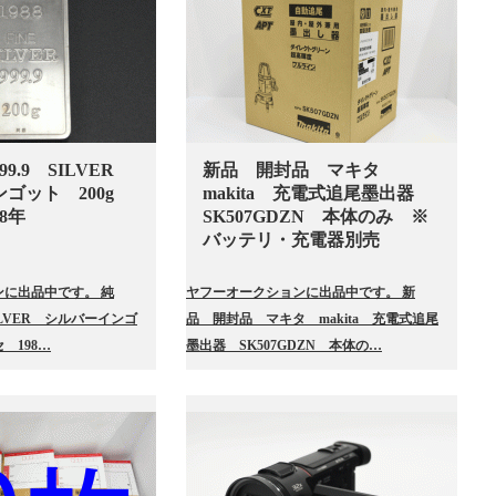
9.9 SILVER
新品 開封品 マキタ
ンゴット 200g
makita 充電式追尾墨出器
8年
SK507GDZN 本体のみ ※
バッテリ・充電器別売
に出品中です。 純
ヤフーオークションに出品中です。 新
SILVER シルバーインゴ
品 開封品 マキタ makita 充電式追尾
 198…
墨出器 SK507GDZN 本体の…