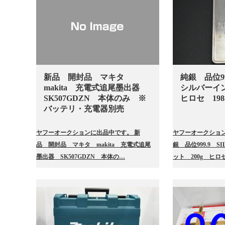
新品 開封品 マキタ
純銀 品位99
makita 充電式追尾墨出器
シルバーイ
SK507GDZN 本体のみ ※
ヒロセ 198
バッテリ・充電器別売
ヤフーオークションに出品中です。 新
ヤフーオークション
品 開封品 マキタ makita 充電式追尾
銀 品位999.9 
墨出器 SK507GDZN 本体の…
ット 200g ヒロセ