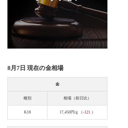
8月7日 現在の金相場
金
種別
相場（前日比）
K18
17,450円/g
（
-121
）