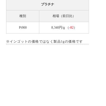
プラチナ
種別
相場（前日比）
Pt900
8,340円/g
（
-82
）
※インゴットの価格ではなく製品1gの価格です