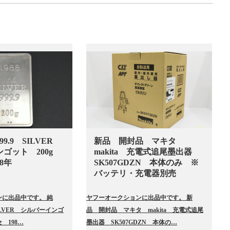
9.9 SILVER
新品 開封品 マキタ
ンゴット 200g
makita 充電式追尾墨出器
8年
SK507GDZN 本体のみ ※
バッテリ・充電器別売
に出品中です。 純
ヤフーオークションに出品中です。 新
SILVER シルバーインゴ
品 開封品 マキタ makita 充電式追尾
 198…
墨出器 SK507GDZN 本体の…