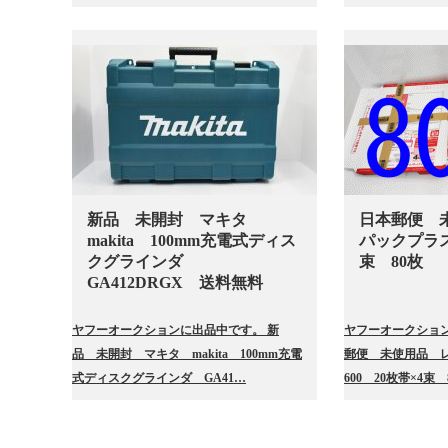
新品 未開封 マキタ
日本郵便 
makita 100mm充電式ディス
パックプラス6
クグラインダ
束 80枚
GA412DRGX 送料無料
ヤフーオークションに出品中です。 新
ヤフーオークション
品 未開封 マキタ makita 100mm充電
郵便 未使用品 
式ディスクグラインダ GA41…
600 20枚帯×4束 8