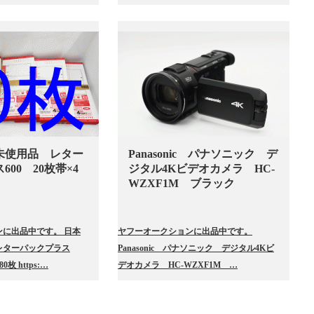
未使用品 レター
Panasonic パナソニック デ
00 20枚帯×4
ジタル4Kビデオカメラ HC-
WZXF1M ブラック
に出品中です。 日本
ヤフーオークションに出品中です。
レターパックプラス
Panasonic パナソニック デジタル4Kビ
0枚 https:…
デオカメラ HC-WZXF1M …